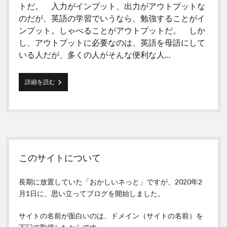
トだ。 入力がインプット、出力がアウトプットな
のだが、英語の学習でいうなら、勉強することがイ
ンプット。しゃべることがアウトプットだ。 しか
し、アウトプットに必要なのは、英語を母語にして
いる人だが、多くの人がそんな便利な人…
英
詳細を読む
語、
ア
ウ
ト
プ
ッ
Sidebar
ト
の
このサイトについて
増
や
長期に放置していた「おかしいネっと」ですが、2020年2
し
方
月1日に、思い立ってブログを開始しました。
サイトの名前が面白いのは、ドメイン（サイトの名前）を