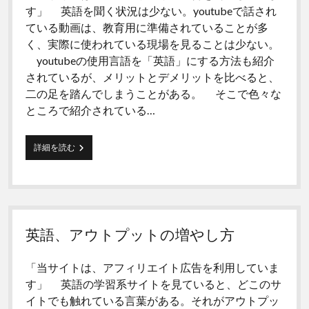
twitter
facebook
youtube
email
す」 英語を聞く状況は少ない。youtubeで話され
ている動画は、教育用に準備されていることが多
く、実際に使われている現場を見ることは少ない。
youtubeの使用言語を「英語」にする方法も紹介
されているが、メリットとデメリットを比べると、
二の足を踏んでしまうことがある。 そこで色々な
ところで紹介されている…
英
詳細を読む
語
の
会
話
を
聞
英語、アウトプットの増やし方
く
方
法
「当サイトは、アフィリエイト広告を利用していま
す」 英語の学習系サイトを見ていると、どこのサ
イトでも触れている言葉がある。それがアウトプッ