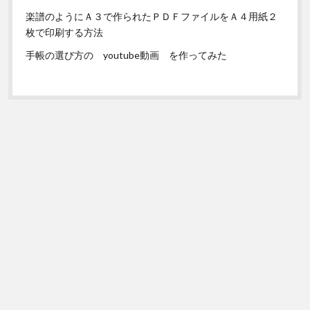
楽譜のようにＡ３で作られたＰＤＦファイルをＡ４用紙２
枚で印刷する方法
手帳の選び方の youtube動画 を作ってみた
Scroll
to
the
top