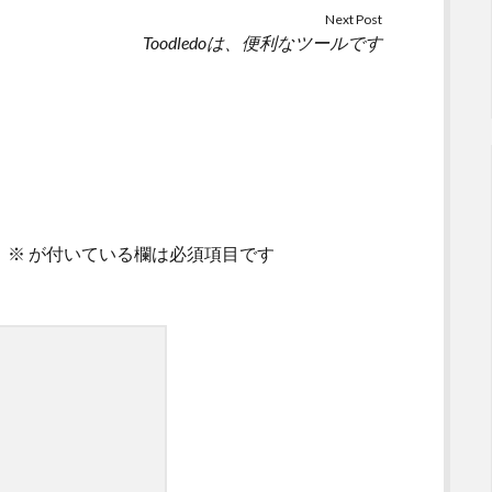
Next Post
Toodledoは、便利なツールです
。
※
が付いている欄は必須項目です