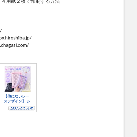
Ａ４用紙２枚で印刷する方法
/
iroshiba.jp/
hagasi.com/