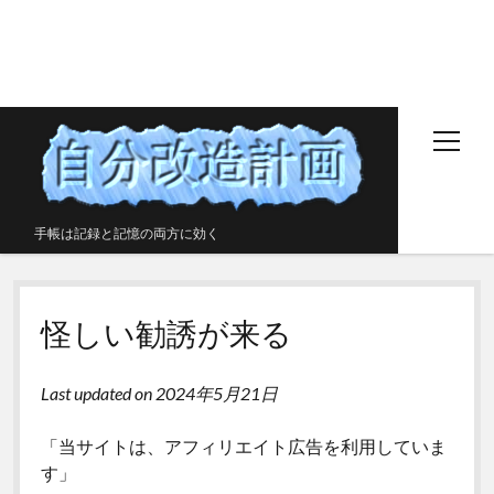
open
menu
手帳は記録と記憶の両方に効く
ホームページ
怪しい勧誘が来る
無料の手帳ダウンロードページ
このサイトと作者について
Last updated on 2024年5月21日
友だち情報
「当サイトは、アフィリエイト広告を利用していま
プライバシーポリシー
す」