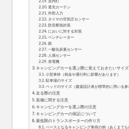
室内灯
遮光カーテン
外部入力
タイヤの空気圧センサー
防音断熱対策
においに対する対策
ベンチレーター
鏡
一酸化炭素センサー
人感センサー
発電機
キャンピングカーを選ぶ際に覚えておきたいサイズ
小型車枠（税金や通行料に影響があります）
駐車場のサイズ
ベッドのサイズ（建築設計者が標準的に用いる参
走る際の注意
装備に関する注意
キャンピングカーを選ぶ際の注意
キャンピングカーの保証について
最低限のトランスポーターの作り方
ベースとなるキャンピング車両の例（あくまでも