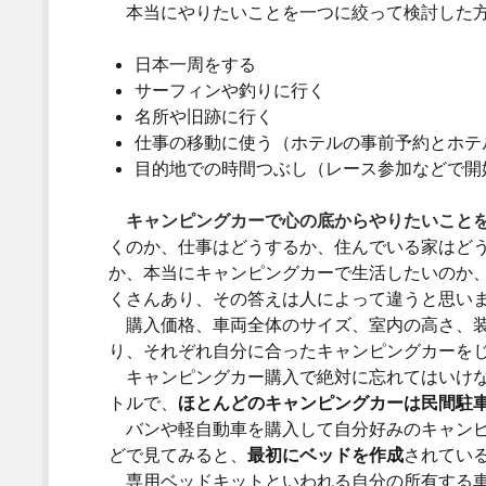
本当にやりたいことを一つに絞って検討した方
日本一周をする
サーフィンや釣りに行く
名所や旧跡に行く
仕事の移動に使う（ホテルの事前予約とホテ
目的地での時間つぶし（レース参加などで開
キャンピングカーで心の底からやりたいこと
くのか、仕事はどうするか、住んでいる家はど
か、本当にキャンピングカーで生活したいのか
くさんあり、その答えは人によって違うと思い
購入価格、車両全体のサイズ、室内の高さ、装
り、それぞれ自分に合ったキャンピングカーを
キャンピングカー購入で絶対に忘れてはいけな
トルで、
ほとんどのキャンピングカーは民間駐
バンや軽自動車を購入して自分好みのキャンピン
どで見てみると、
最初にベッドを作成
されてい
専用ベッドキットといわれる自分の所有する車