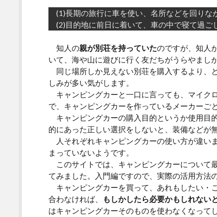
(1)長期の旅行に車を使い、名所などを回りな
(2)目的地に前日に着いて、車の中で寝て過ご
知人の
親が別荘を持っていた
のですが、知人
いて、海や山に遊びに行く友だちがうらやまし
同じ場所しか見えない別荘を購入するより、ど
しみが多い気がします。
キャンピングカーと一口に言っても、マイクロ
で、キャンピングカーを作っているメーカーご
キャンピングカーの購入目的というか使用目的
的にあった正しい選択をしないと、装備などが
人それぞれキャンピングカーの使い方が違いま
まっていないようです。
このサイトでは、キャンピングカーについて最
てみました。入門編ですので、実際の活用方法
キャンピングカーを買って、あれもしたい・こ
合わなければ、
もしかしたら必要かもしれない
はキャンピングカーそのものを使わなくなって